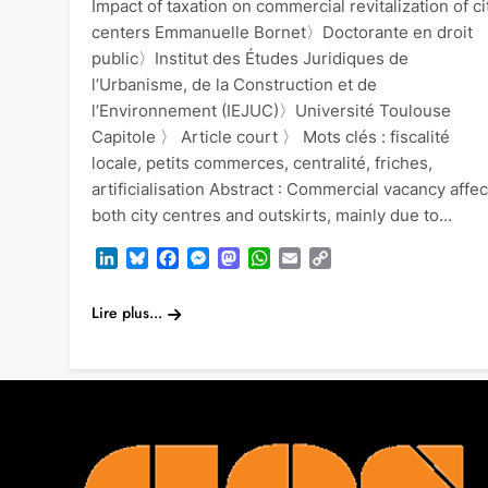
Impact of taxation on commercial revitalization of ci
centers Emmanuelle Bornet〉Doctorante en droit
public〉Institut des Études Juridiques de
l’Urbanisme, de la Construction et de
l’Environnement (IEJUC)〉Université Toulouse
Capitole 〉 Article court 〉 Mots clés : fiscalité
locale, petits commerces, centralité, friches,
artificialisation Abstract : Commercial vacancy affec
both city centres and outskirts, mainly due to…
LinkedIn
Bluesky
Facebook
Messenger
Mastodon
WhatsApp
Email
Copy
Link
Lire plus...