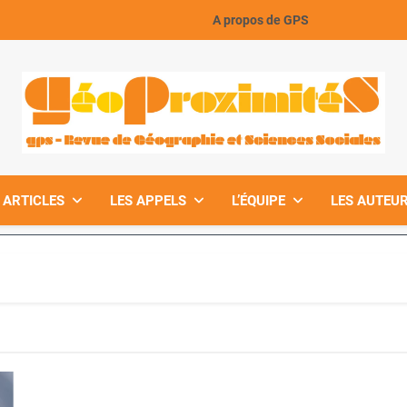
A propos de GPS
GeoProximiteS
 ARTICLES
LES APPELS
L’ÉQUIPE
LES AUTEUR