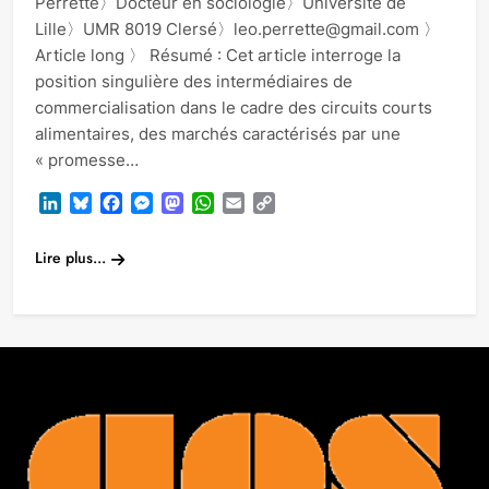
Perrette〉Docteur en sociologie〉Université de
Lille〉UMR 8019 Clersé〉leo.perrette@gmail.com 〉
Article long 〉 Résumé : Cet article interroge la
position singulière des intermédiaires de
commercialisation dans le cadre des circuits courts
alimentaires, des marchés caractérisés par une
« promesse…
LinkedIn
Bluesky
Facebook
Messenger
Mastodon
WhatsApp
Email
Copy
Link
Lire plus...