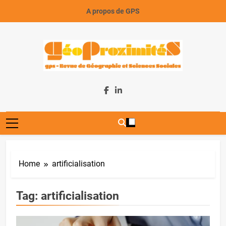
Skip
A propos de GPS
to
content
GeoProximiteS
Home
artificialisation
Tag:
artificialisation