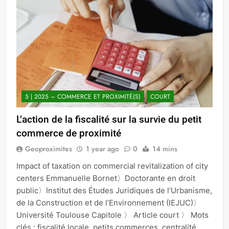
5 | 2025 – COMMERCE ET PROXIMITÉ(S)
COURT
L’action de la fiscalité sur la survie du petit
commerce de proximité
Geoproximites
1 year ago
0
14 mins
Impact of taxation on commercial revitalization of city
centers Emmanuelle Bornet〉Doctorante en droit
public〉Institut des Études Juridiques de l’Urbanisme,
de la Construction et de l’Environnement (IEJUC)〉
Université Toulouse Capitole 〉 Article court 〉 Mots
clés : fiscalité locale, petits commerces, centralité,