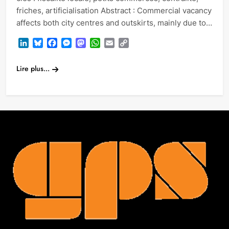
friches, artificialisation Abstract : Commercial vacancy
affects both city centres and outskirts, mainly due to…
LinkedIn
Bluesky
Facebook
Messenger
Mastodon
WhatsApp
Email
Copy
Link
Lire plus...