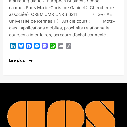
marketing digital〉European Business School,
campus Paris Marie-Christine Gahinet〉Chercheure
associée〉CREM UMR CNRS 6211 〉IGR-IAE
Université de Rennes 1 〉 Article court 〉 Mots-
clés : applications mobiles, proximité relationnelle,
courses alimentaires, parcours d’achat connecté …
LinkedIn
Bluesky
Facebook
Messenger
Mastodon
WhatsApp
Email
Copy
Link
Lire plus...