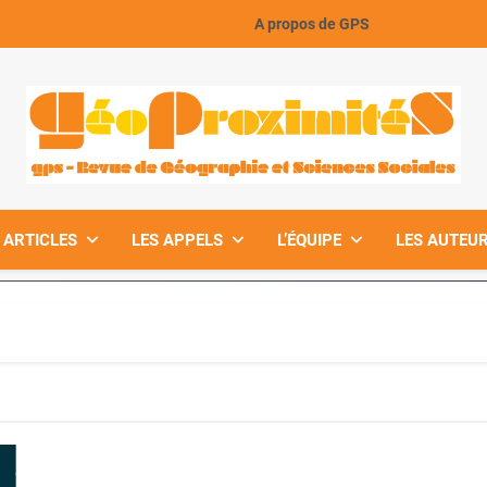
A propos de GPS
GeoProximiteS
 ARTICLES
LES APPELS
L’ÉQUIPE
LES AUTEUR