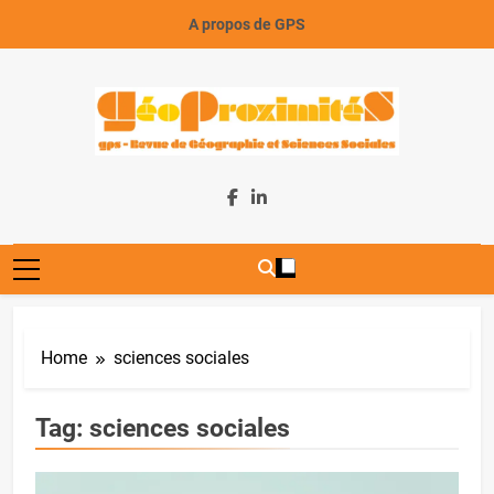
Skip
A propos de GPS
to
content
GeoProximiteS
Home
sciences sociales
Tag:
sciences sociales