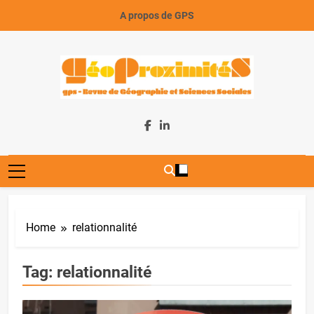
Skip
A propos de GPS
to
content
GeoProximiteS
Home
relationnalité
Tag:
relationnalité