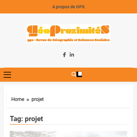
Skip
A propos de GPS
to
content
GeoProximiteS
Home
projet
Tag:
projet