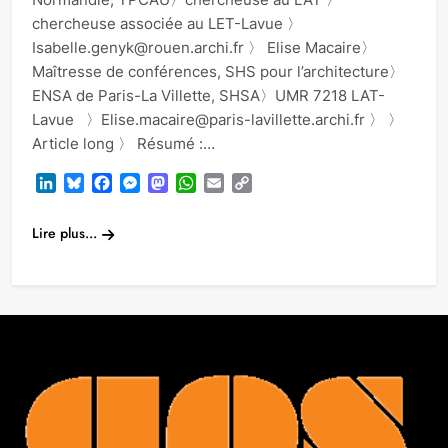
chercheuse associée au LET-Lavue 〉
Isabelle.genyk@rouen.archi.fr 〉 Elise Macaire〉
Maîtresse de conférences, SHS pour l’architecture〉
ENSA de Paris-La Villette, SHSA〉UMR 7218 LAT-
Lavue 〉Elise.macaire@paris-lavillette.archi.fr 〉 〉
Article long 〉 Résumé :…
LinkedIn
Bluesky
Facebook
Messenger
Mastodon
WhatsApp
Email
Copy
Link
Lire plus...