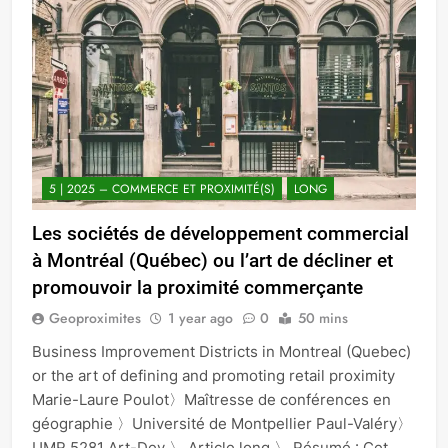
5 | 2025 – COMMERCE ET PROXIMITÉ(S)
LONG
Les sociétés de développement commercial
à Montréal (Québec) ou l’art de décliner et
promouvoir la proximité commerçante
Geoproximites
1 year ago
0
50 mins
Business Improvement Districts in Montreal (Quebec)
or the art of defining and promoting retail proximity
Marie-Laure Poulot〉Maîtresse de conférences en
géographie 〉Université de Montpellier Paul-Valéry〉
UMR 5281 Art-Dev 〉 Article long 〉 Résumé : Cet