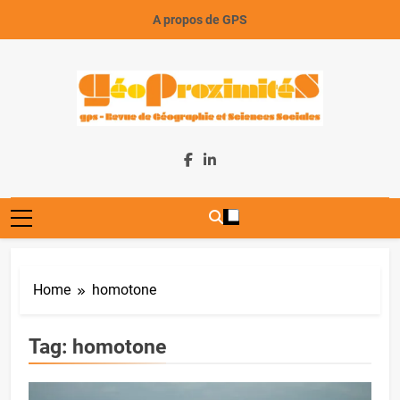
Skip
A propos de GPS
to
content
GeoProximiteS
Home
homotone
Tag:
homotone