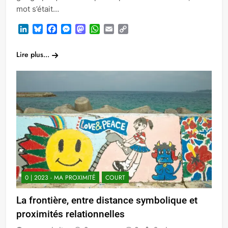
mot s’était…
LinkedIn
Bluesky
Facebook
Messenger
Mastodon
WhatsApp
Email
Copy
Link
Lire plus...
0 | 2023 - MA PROXIMITÉ
COURT
La frontière, entre distance symbolique et
proximités relationnelles