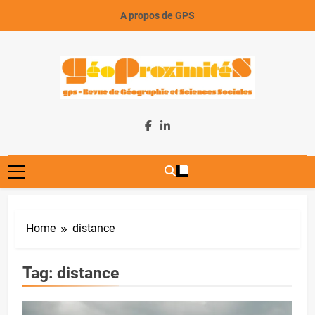
Skip
A propos de GPS
to
content
GeoProximiteS
Home
distance
Tag:
distance