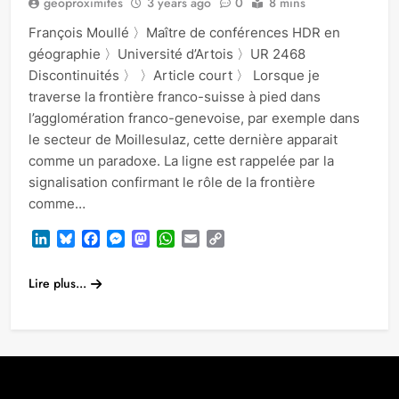
geoproximites
3 years ago
0
8 mins
François Moullé 〉Maître de conférences HDR en
géographie 〉Université d’Artois 〉UR 2468
Discontinuités 〉 〉Article court 〉 Lorsque je
traverse la frontière franco-suisse à pied dans
l’agglomération franco-genevoise, par exemple dans
le secteur de Moillesulaz, cette dernière apparait
comme un paradoxe. La ligne est rappelée par la
signalisation confirmant le rôle de la frontière
comme…
LinkedIn
Bluesky
Facebook
Messenger
Mastodon
WhatsApp
Email
Copy
Link
Lire plus...