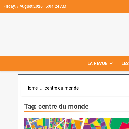
Skip
Friday, 7 August 2026
5:04:24 AM
to
content
LA REVUE
LES
Home
centre du monde
Tag:
centre du monde