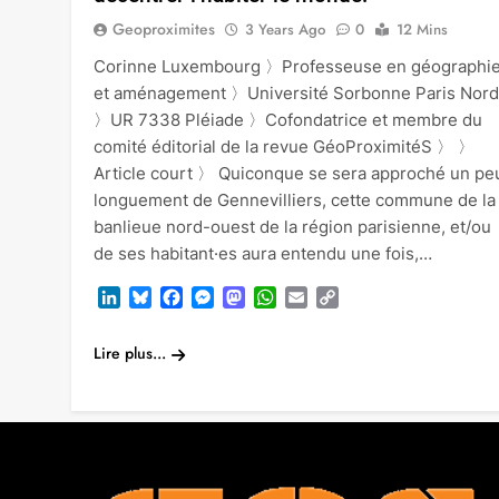
Geoproximites
3 Years Ago
0
12 Mins
Corinne Luxembourg 〉Professeuse en géographi
et aménagement 〉Université Sorbonne Paris Nord
〉UR 7338 Pléiade 〉Cofondatrice et membre du
comité éditorial de la revue GéoProximitéS 〉 〉
Article court 〉 Quiconque se sera approché un pe
longuement de Gennevilliers, cette commune de la
banlieue nord-ouest de la région parisienne, et/ou
de ses habitant·es aura entendu une fois,…
LinkedIn
Bluesky
Facebook
Messenger
Mastodon
WhatsApp
Email
Copy
Link
Lire plus...