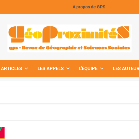
A propos de GPS
GeoProximiteS
 ARTICLES
LES APPELS
L’ÉQUIPE
LES AUTEUR