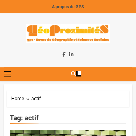
Skip
A propos de GPS
to
content
GeoProximiteS
Home
actif
Tag:
actif