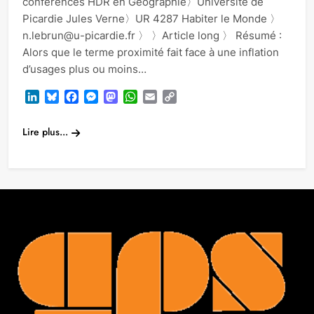
conférences HDR en Géographie〉Université de
Picardie Jules Verne〉UR 4287 Habiter le Monde 〉
n.lebrun@u-picardie.fr 〉 〉Article long 〉 Résumé :
Alors que le terme proximité fait face à une inflation
d’usages plus ou moins…
LinkedIn
Bluesky
Facebook
Messenger
Mastodon
WhatsApp
Email
Copy
Link
Lire plus...